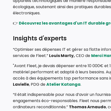
appareils technologiques de manière responsable,
écologique, soutenant ainsi des pratiques durables
électroniques.
👉
Découvrez les avantages d'un IT durable gr
Insights d'experts
“Optimiser ses dépenses IT et gérer sa flotte info
services de Fleet.”
Louis Marty,
CEO de
Merci Ha
"Avant Fleet, je devais dépenser entre 10 000€ et
matériel performant et adapté à leurs besoins. Aujo
accès à des équipements top performance sans imp
Lavielle
, PDG de
Atelier Katanga
.
“Il était indispensable pour nous d’avoir un fourn
engagements éco-responsables. Fleet nous perm
ordinateurs reconditionnés.”
Thomas Arnaudo
, 