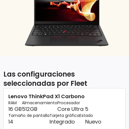
Las configuraciones
seleccionadas por Fleet
Lenovo ThinkPad X1 Carbono
RAM
Almacenamiento
Procesador
16 GB
512GB
Core Ultra 5
Tamaño de pantalla
Tarjeta gráfica
Estado
14
Integrado
Nuevo