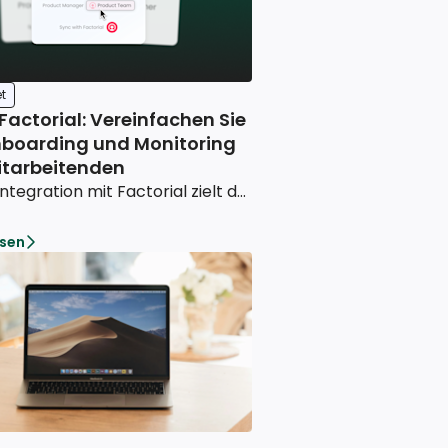
t
 Factorial: Vereinfachen Sie
boarding und Monitoring
Mitarbeitenden
Unsere Integration mit Factorial zielt darauf ab, das HR-Management – von der Bereitstellung der Arbeitsmittel bis zum Onboarding – zu vereinfachen, zu automatisieren und zuverlässiger zu gestalten
esen