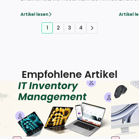
Artikel lesen
Artikel l
1
2
3
4
Nachfolgend
Empfohlene Artikel