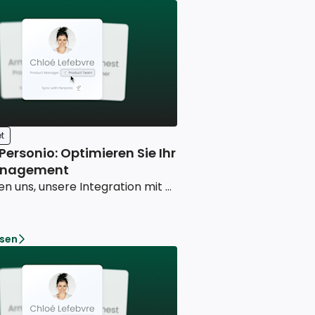
t
 Personio: Optimieren Sie Ihr
nagement
Wir freuen uns, unsere Integration mit Personio vorzustellen – eine Lösung, die darauf ausgelegt ist, das Human Resources Management auf allen Ebenen zu transformieren und zu vereinfachen.
esen