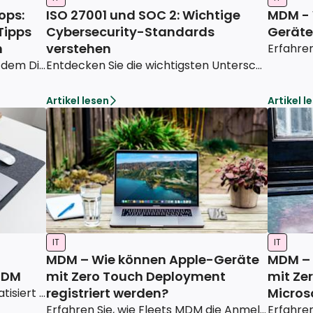
ops:
ISO 27001 und SOC 2: Wichtige
MDM - 
Tipps
Cybersecurity-Standards
Geräte
n
verstehen
Erfahren Sie, wie Sie effektiv mit dem Diebstahl eines Firmen-Laptops umgehen – mit praktischen Tipps und vorbeugenden Maßnahmen. Entdecken Sie bewährte Verfahren und schützen Sie jetzt Ihre Daten sowie Ihre Geräte.
Entdecken Sie die wichtigsten Unterschiede zwischen den Standards ISO 27001 und SOC 2, um die Cybersecurity in Ihrem Unternehmen zu verbessern und den am besten geeigneten Standard auszuwählen.
Artikel lesen
Artikel l
IT
IT
MDM – Wie können Apple-Geräte
MDM –
MDM
mit Zero Touch Deployment
mit Ze
registriert werden?
Microso
Zero Touch Deployment automatisiert die Geräteeinrichtung, während die manuelle Registrierung eine Schritt-für-Schritt-Konfiguration erfordert – erfahren Sie, welche Methode am besten für Ihr Unternehmen geeignet ist.
Erfahren Sie, wie Fleets MDM die Anmeldung von Apple-Geräten durch Zero Touch und manuelle Einrichtung vereinfacht. Das ermöglicht eine sichere, automatisierte Verwaltung und ein nahtloses Onboarding der Geräte.