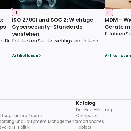
IT
IT
s:
ISO 27001 und SOC 2: Wichtige
MDM - Wie
pps
Cybersecurity-Standards
Geräte m
verstehen
Erfahren Sie, wie Sie effektiv mit dem Diebstahl eines Firmen-Laptops umgehen – mit praktischen Tipps und vorbeugenden Maßnahmen. Entdecken Sie bewährte Verfahren und schützen Sie jetzt Ihre Daten sowie Ihre Geräte.
Entdecken Sie die wichtigsten Unterschiede zwischen den Standards ISO 27001 und SOC 2, um die Cybersecurity in Ihrem Unternehmen zu verbessern und den am besten geeigneten Standard auszuwählen.
Artikel lesen
Artikel lesen
Katalog
Der Fleet-Katalog
attung für Ihre Teams
Computer
boarding und Equipment Management
Smartphones
olle IT-Politik
Tablets