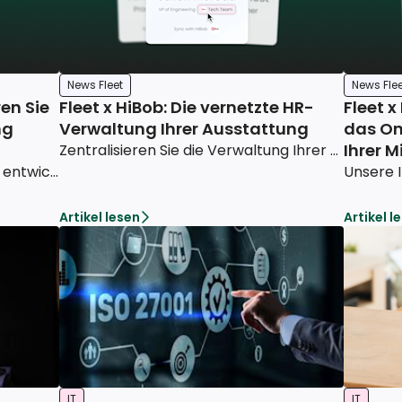
News Fleet
News Flee
ren Sie
Fleet x HiBob: Die vernetzte HR-
Fleet x
ng
Verwaltung Ihrer Ausstattung
das On
Ihrer 
Zentralisieren Sie die Verwaltung Ihrer Mitarbeiter und deren Equipment, und bieten Sie ein einwandfreies Onboarding-Erlebnis.
Die Integration mit Lucca wurde entwickelt, um Ihr Gerätemanagement noch reibungsloser zu gestalten: vom Mitarbeiter-Tracking bis hin zur Verwaltung Ihrer Ausstattungen.
Artikel lesen
Artikel l
IT
IT