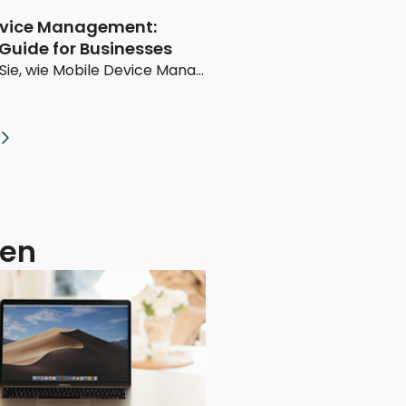
evice Management:
 Guide for Businesses
Entdecken Sie, wie Mobile Device Management Ihr Unternehmen schützen und die Effizienz steigern kann. Unser Leitfaden umfasst alles von den wichtigsten Funktionen bis hin zu Tipps für die Implementierung.
cen