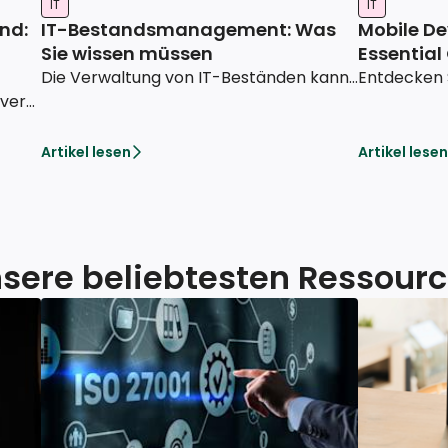
IT
IT
nd:
IT-Bestandsmanagement: Was
Mobile D
Sie wissen müssen
Essential
Die Verwaltung von IT-Beständen kann ein Alptraum sein, vor allem, wenn Ihr Unternehmen expandiert oder Sie ein internationales Team betreuen. Heute betrachten wir die Best Practices für HR- oder IT-Manager, um Ihren Arbeitsalltag zu erleichtern.
Sie möchten Laptops international versenden? Erfahren Sie, wie Sie die Kosten verwalten, die besten Versanddienste auswählen und die internationalen Gesetze einhalten, damit Ihre Laptops sicher und pünktlich ankommen.
Artikel lesen
Artikel lesen
sere beliebtesten Ressour