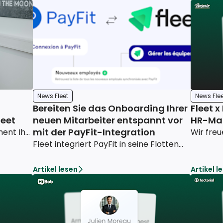
News Fleet
News Flee
Bereiten Sie das Onboarding Ihrer
Fleet x
eet
neuen Mitarbeiter entspannt vor
HR-Ma
mit der PayFit-Integration
Verbessern Sie das IT-Management Ihres Unternehmens mit dem Support von Fleet. Entdecken Sie unsere Lösungen, die darauf ausgelegt sind, einen reibungslosen Ablauf Ihrer Geschäftsprozesse zu gewährleisten
Fleet integriert PayFit in seine Flottenmanagement-Plattform, um das Onboarding neuer Mitarbeiter zu vereinfachen.
Artikel lesen
Artikel l