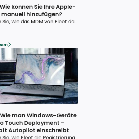
Wie können Sie Ihre Apple-
 manuell hinzufügen?
Erfahren Sie, wie das MDM von Fleet das Hinzufügen und Verwalten von Apple-Geräten vereinfacht. Mit einer bequemen manuellen Registrierung sorgt Fleet für Sicherheit und leichte Kontrolle Ihrer Unternehmensgeräte.
esen
 Wie man Windows-Geräte
ro Touch Deployment –
ft Autopilot einschreibt
Erfahren Sie, wie Fleet die Registrierung von Windows-Geräten mit Microsoft Autopilot Zero Touch und der manuellen Einrichtung optimiert und so eine sichere, mühelose Geräteverwaltung vom ersten Tag an gewährleistet.