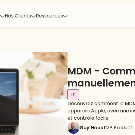
Nos Clients
Ressources
MDM - Comme
manuellement
IT
Découvrez comment le MDM de 
appareils Apple, avec une in
et contrôle facile.
Guy Houot
VP Product