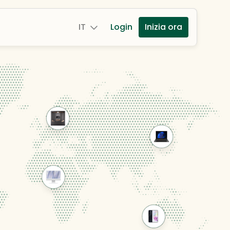
IT
Login
Inizia ora