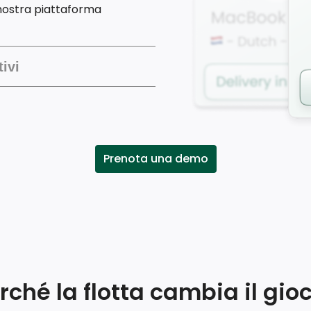
a nostra piattaforma
tivi
uoi dispositivi grazie alla
dati. Ridurre le scadenze e i
icino possibile ai tuoi team.
mente i tuoi dispositivi grazie
Prenota una demo
rché la flotta cambia il gio