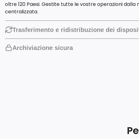
oltre 120 Paesi. Gestite tutte le vostre operazioni dall
centralizzata.
Trasferimento e ridistribuzione dei disposi
Dispositivi di trasferimento fluido. Ridurrea facilmente i t
Archiviazione sicura
nostra configurazione tecnica completa e sicurezza dei 
costi per il trasferimento di dispositivi.
Beneficiare della nostra rete di magazzini situati il ​​più v
Segui il tuo inventario in tempo reale. Distribuisci rapida
ai nostri partner regionali. Ottimizza i costi logistici.
Pe