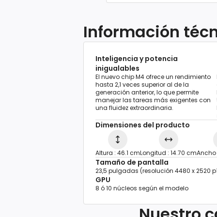
Información téc
Inteligencia y potencia
inigualables
El nuevo chip M4 ofrece un rendimiento
hasta 2,1 veces superior al de la
generación anterior, lo que permite
manejar las tareas más exigentes con
una fluidez extraordinaria.
Dimensiones del producto
Altura : 46.1 cm
Longitud : 14.70 cm
Ancho 
Tamaño de pantalla
23,5 pulgadas (resolución 4480 x 2520 pí
GPU
8 ó 10 núcleos según el modelo
Nuestro c