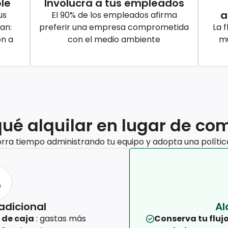
le
Involucra a tus empleados
a
us
El 90% de los empleados afirma
an:
preferir una empresa comprometida
La f
ón a
con el medio ambiente
mu
qué alquilar en lugar de co
orra tiempo administrando tu equipo y adopta una polític
adicional
Al
 de caja
: gastas más
Conserva tu flujo