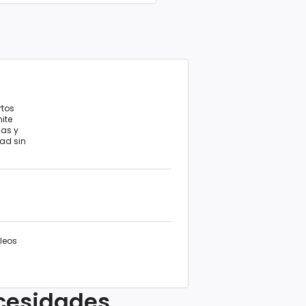
rtos
ite
nas y
dad sin
leos
ecesidades