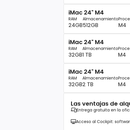
iMac 24" M4
RAM
Almacenamiento
Proce
24GB
512GB
M4
iMac 24" M4
RAM
Almacenamiento
Proce
32GB
1 TB
M4
iMac 24" M4
RAM
Almacenamiento
Proce
32GB
2 TB
M4
Las ventajas de alqu
Entrega gratuita en la of
Acceso al Cockpit: softwar