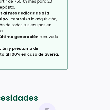
partir de 750 €/mes para 20
epósito.
s al mes dedicadas a la
uipo
: centraliza la adquisición,
ión de todos tus equipos en
a.
última generación
renovado
ción y préstamo de
to al 100% en caso de avería.
cesidades