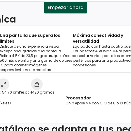
Empezar ahora
nica
Una pantalla que supera los
Máxima conectividad y
límites
versatilidad
Disfrute de una experiencia visual
Equipado con hasta cuatro pue
excepcional gracias a la pantalla
Thunderbolt 4, el iMac M4 te perm
Retina 4.5K de 23,5 pulgadas, que ofrece
conectar varias pantallas exter
500 nits de brillo y una gama de colores
periféricos para una productivi
P3 para obtener imágenes
concesiones.
sorprendentemente realistas.
: 54.70 cm
Peso : 4420 gramos
Procesador
xeles)
Chip Apple M4 con CPU de 8 o 10 núc
atálogo se adapta a tus n