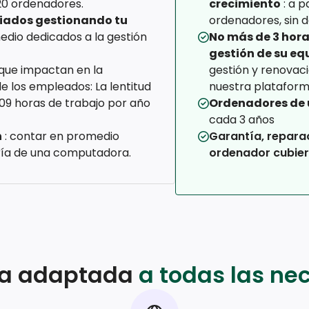
20 ordenadores.
crecimiento
: a 
ciados gestionando tu
ordenadores, sin d
edio dedicados a la gestión
No más de 3 hora
gestión de su eq
que impactan en la
gestión y renovac
e los empleados: La lentitud
nuestra plataform
109 horas de trabajo por año
Ordenadores de 
cada 3 años
n
: contar en promedio
Garantía, repara
ría de una computadora.
ordenador cubier
ta adaptada
a todas las ne