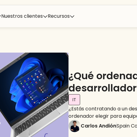
Nuestros clientes
Recursos
¿Qué ordenad
desarrollador
IT
¿Estás contratando a un des
ordenador elegir para equip
Carlos Andión
Spain C