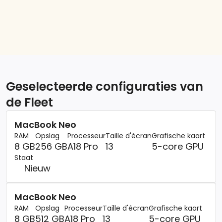
Geselecteerde configuraties van
de Fleet
MacBook Neo
RAM
Opslag
Processeur
Taille d'écran
Grafische kaart
8 GB
256 GB
A18 Pro
13
5-core GPU
Staat
Nieuw
MacBook Neo
RAM
Opslag
Processeur
Taille d'écran
Grafische kaart
8 GB
512 GB
A18 Pro
13
5-core GPU