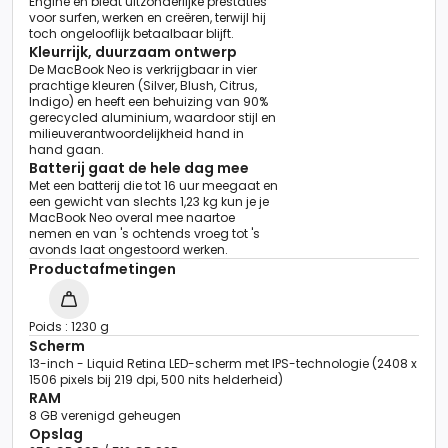
Engine en biedt uitzonderlijke prestaties
voor surfen, werken en creëren, terwijl hij
toch ongelooflijk betaalbaar blijft.
Kleurrijk, duurzaam ontwerp
De MacBook Neo is verkrijgbaar in vier
prachtige kleuren (Silver, Blush, Citrus,
Indigo) en heeft een behuizing van 90%
gerecycled aluminium, waardoor stijl en
milieuverantwoordelijkheid hand in
hand gaan.
Batterij gaat de hele dag mee
Met een batterij die tot 16 uur meegaat en
een gewicht van slechts 1,23 kg kun je je
MacBook Neo overal mee naartoe
nemen en van 's ochtends vroeg tot 's
avonds laat ongestoord werken.
Productafmetingen
Poids : 1230 g
Scherm
13-inch - Liquid Retina LED-scherm met IPS-technologie (2408 x
1506 pixels bij 219 dpi, 500 nits helderheid)
RAM
8 GB verenigd geheugen
Opslag