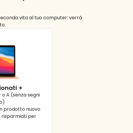
a seconda vita al tuo computer: verrà
to.
ionati +
+ o A (senza segni
zo)
 un prodotto nuovo
 risparmiati per