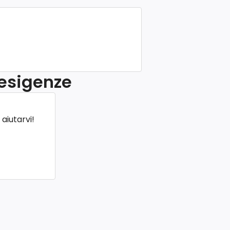
 esigenze
aiutarvi!