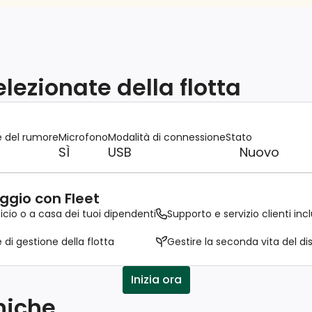
lezionate della flotta
e del rumore
Microfono
Modalità di connessione
Stato
SÌ
USB
Nuovo
eggio con Fleet
icio o a casa dei tuoi dipendenti
Supporto e servizio clienti incl
di gestione della flotta
Gestire la seconda vita del di
Inizia ora
niche