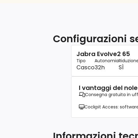
Configurazioni se
Jabra Evolve2 65
Tipo
Autonomia
Riduzion
Casco
32h
SÌ
I vantaggi del nol
Consegna gratuita in uff
Cockpit Access: software 
Informazioni tec