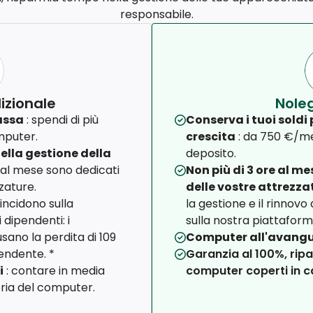
responsabile.
izionale
Noleg
cassa
: spendi di più
Conserva i tuoi soldi 
mputer.
crescita
: da 750 €/m
ella gestione della
deposito.
i al mese sono dedicati
Non più di 3 ore al m
zature.
delle vostre attrezza
incidono sulla
la gestione e il rinnovo
 dipendenti: i
sulla nostra piattaform
sano la perdita di 109
Computer all'avang
pendente. *
Garanzia al 100%, ripa
i
: contare in media
computer coperti in c
ria del computer.