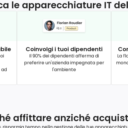
ica le apparecchiature IT de
bile
Coinvolgi i tuoi dipendenti
Con
oi
Il 90% dei dipendenti afferma di
La fl
preferire un'azienda impegnata per
mondo
 ad
l'ambiente
hé affittare anziché acquis
sa, risparmia tempo nella gestione delle tue apparecchiatur