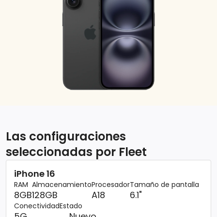
Las configuraciones
seleccionadas por Fleet
iPhone 16
RAM
Almacenamiento
Procesador
Tamaño de pantalla
8GB
128GB
A18
6.1"
Conectividad
Estado
5G
Nuevo